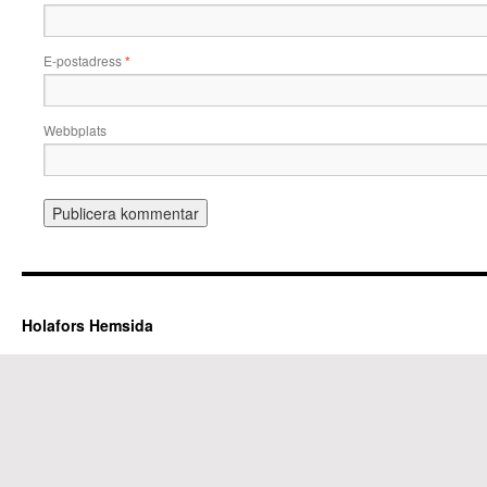
E-postadress
*
Webbplats
Holafors Hemsida