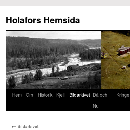
Hoppa
till
Holafors Hemsida
innehåll
Hem
Om
Historik
Kjell
Bildarkivet
Då och
Kringe
Nu
←
Bildarkivet