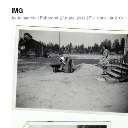
IMG
Av
Annagreta
|
Publicerat
27 mars, 2011
|
Full storlek är
2104 ×